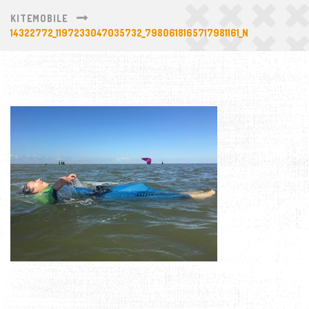
KITEMOBILE
14322772_1197233047035732_7980618165717981161_N