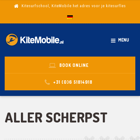
Kitesurfschool, KiteMobile het adres voor je kitesurfles
MENU
BOOK ONLINE
+31 (0)6 51814918
ALLER SCHERPST