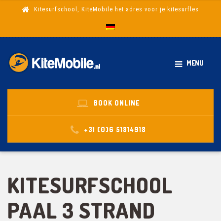
Kitesurfschool, KiteMobile het adres voor je kitesurfles
MENU
BOOK ONLINE
+31 (0)6 51814918
KITESURFSCHOOL
PAAL 3 STRAND