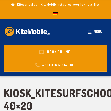
Kitesurfschool, KiteMobile het adres voor je kitesurfles
MENU
BOOK ONLINE
+31 (0)6 51814918
KIOSK_KITESURFSCHO
40×20