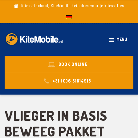
Kitesurfschool, KiteMobile het adres voor je kitesurfles
MENU
BOOK ONLINE
+31 (0)6 51814918
VLIEGER IN BASIS
BEWEEG PAKKET