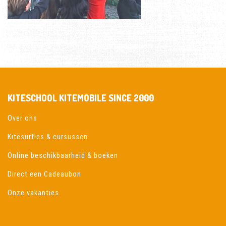
KITESCHOOL KITEMOBILE SINCE 2000
Over ons
Kitesurfles & cursussen
Online beschikbaarheid & boeken
Direct een Cadeaubon
Onze vakanties