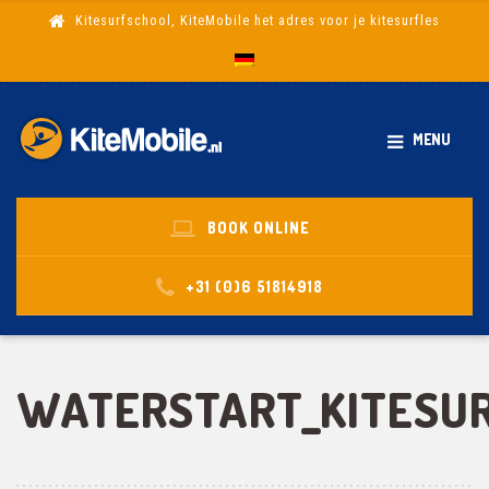
Kitesurfschool, KiteMobile het adres voor je kitesurfles
MENU
BOOK ONLINE
+31 (0)6 51814918
WATERSTART_KITESUR