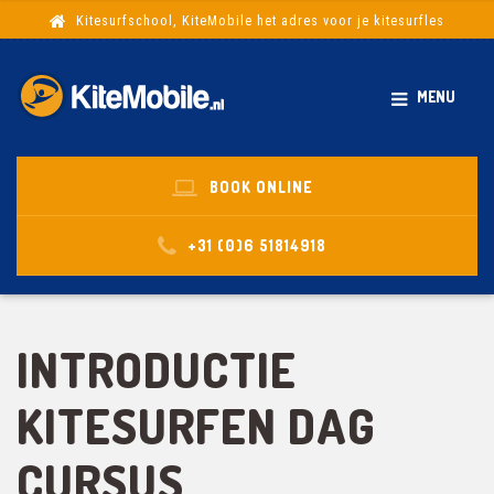
Kitesurfschool, KiteMobile het adres voor je kitesurfles
MENU
BOOK ONLINE
+31 (0)6 51814918
INTRODUCTIE
KITESURFEN DAG
CURSUS