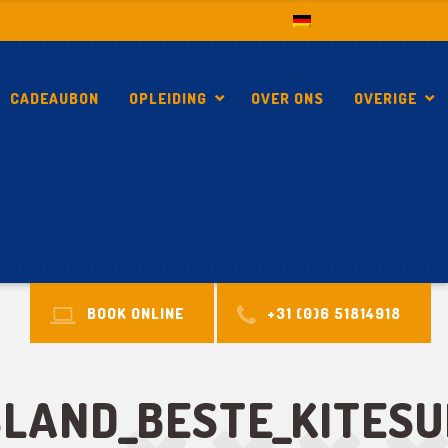
CADEAUBON
OPLEIDING
OVER ONS
OVERIGE
_LEREN_WORKUM_FRIESLAND_BESTE_KITESURFSCHOOL
BOOK ONLINE
+31 (0)6 51814918
LAND_BESTE_KITES