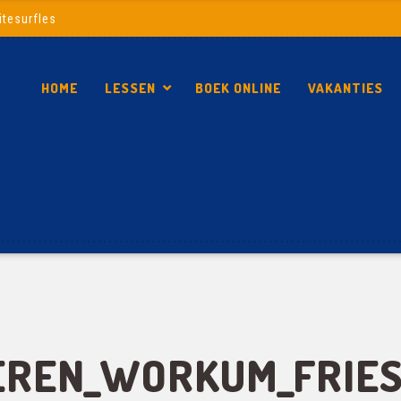
itesurfles
HOME
LESSEN
BOEK ONLINE
VAKANTIES
KITESURFEN
EREN_WORKUM_FRIES