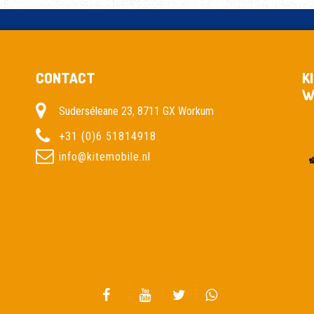
CONTACT
K
W
Suderséleane 23, 8711 GX Workum
+31 (0)6 51814918
info@kitemobile.nl