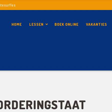
itesurfles
HOME
LESSEN
BOEK ONLINE
VAKANTIES
KITESURFEN_VORDERINGSTAAT 
ORDERINGSTAAT