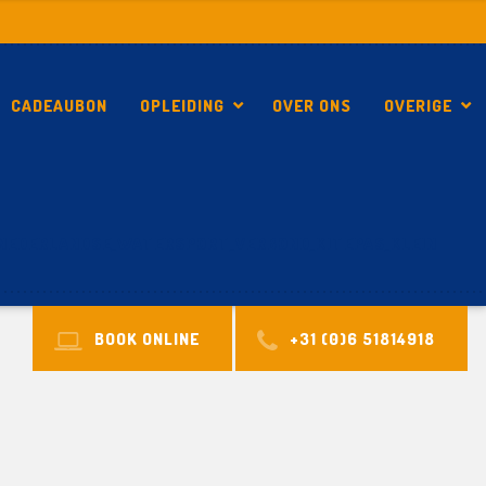
CADEAUBON
OPLEIDING
OVER ONS
OVERIGE
NEDERLANDSE_WATERSPORT_VERBOND_KITEPAS_KLEIN
BOOK ONLINE
+31 (0)6 51814918