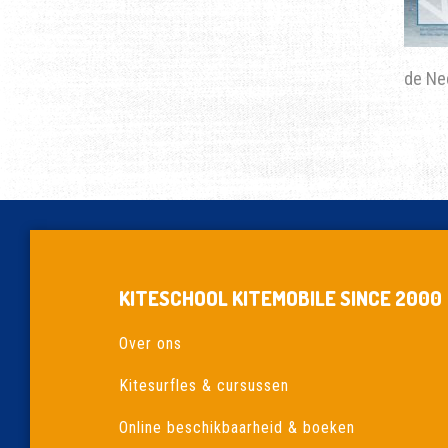
de Ned
KITESCHOOL KITEMOBILE SINCE 2000
Over ons
Kitesurfles & cursussen
Online beschikbaarheid & boeken