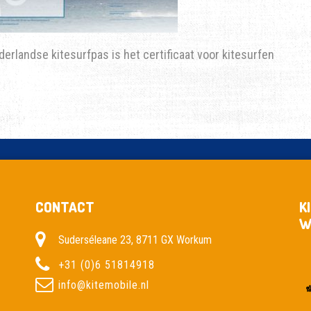
erlandse kitesurfpas is het certificaat voor kitesurfen
CONTACT
K
W
Suderséleane 23, 8711 GX Workum
+31 (0)6 51814918
info@kitemobile.nl