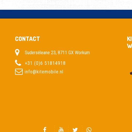
CONTACT
K
W
Suderséleane 23, 8711 GX Workum
+31 (0)6 51814918
info@kitemobile.nl