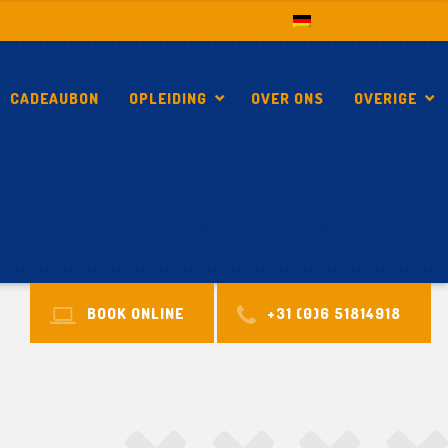
CADEAUBON
OPLEIDING
OVER ONS
OVERIGE
SURF FESTIVAL MADNESS AMELAND
BOOK ONLINE
+31 (0)6 51814918