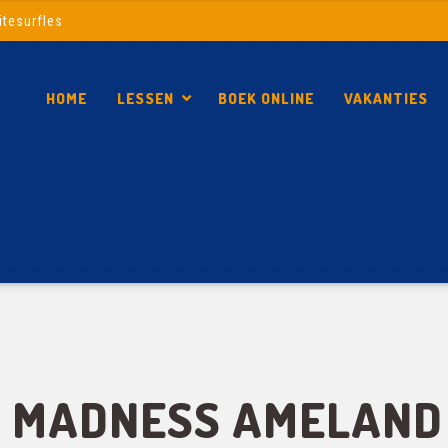
itesurfles
HOME
LESSEN
BOEK ONLINE
VAKANTIES
L MADNESS AMELAND