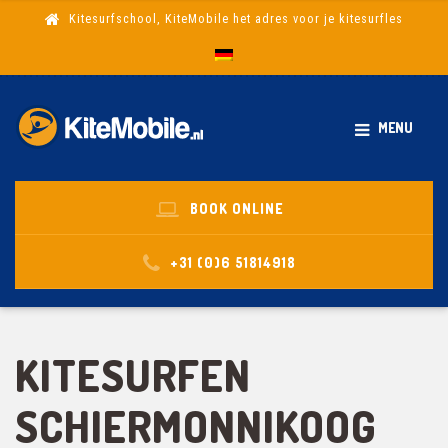
Kitesurfschool, KiteMobile het adres voor je kitesurfles
MENU
BOOK ONLINE
+31 (0)6 51814918
KITESURFEN
SCHIERMONNIKOOG