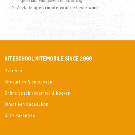
– geen last van golven en stroming.
Zoek de
open ruimte voor
de
beste
wind
KITESCHOOL KITEMOBILE SINCE 2000
Over ons
Kitesurfles & cursussen
Online beschikbaarheid & boeken
Direct een Cadeaubon
Onze vakanties