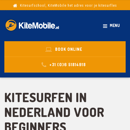
Kitesurfschool, KiteMobile het adres voor je kitesurfles
MENU
BOOK ONLINE
+31 (0)6 51814918
KITESURFEN IN
NEDERLAND VOOR
BEGINNERS