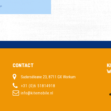
CONTACT
K
W
Suderséleane 23, 8711 GX Workum
+31 (0)6 51814918
info@kitemobile.nl