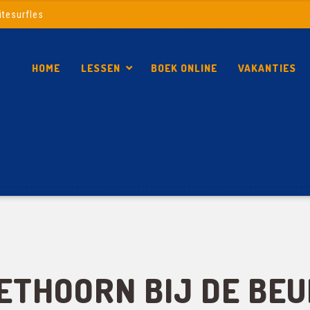
itesurfles
HOME
LESSEN
BOEK ONLINE
VAKANTIES
IETHOORN BIJ DE BE