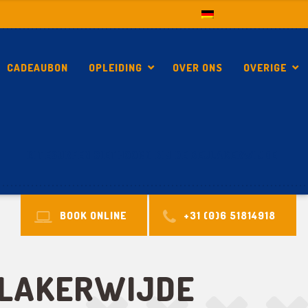
CADEAUBON
OPLEIDING
OVER ONS
OVERIGE
KITESURFEN GIETHOORN BIJ DE BEULAKERWIJDE
BOOK ONLINE
+31 (0)6 51814918
ULAKERWIJDE