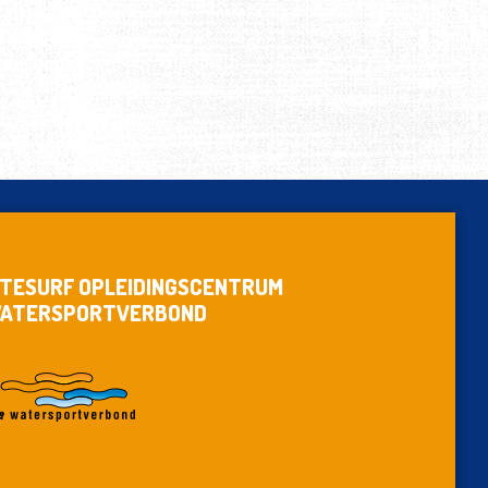
ITESURF OPLEIDINGSCENTRUM
ATERSPORTVERBOND