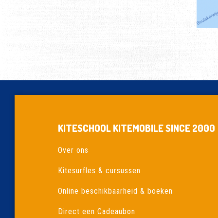
KITESCHOOL KITEMOBILE SINCE 2000
Over ons
Kitesurfles & cursussen
Online beschikbaarheid & boeken
Direct een Cadeaubon