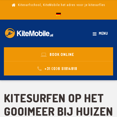
Kitesurfschool, KiteMobile het adres voor je kitesurfles
MENU
BOOK ONLINE
+31 (0)6 51814918
KITESURFEN OP HET
GOOIMEER BIJ HUIZEN