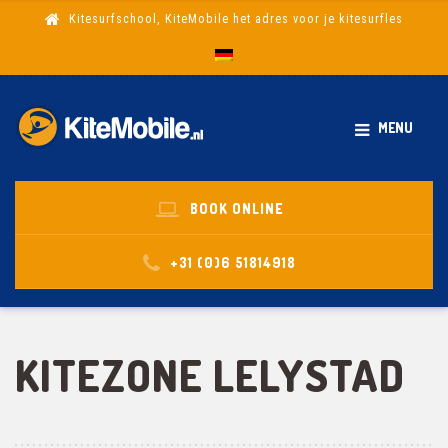
Kitesurfschool, KiteMobile het adres voor je kitesurfles
MENU
BOOK ONLINE
+31 (0)6 51814918
KITEZONE LELYSTAD