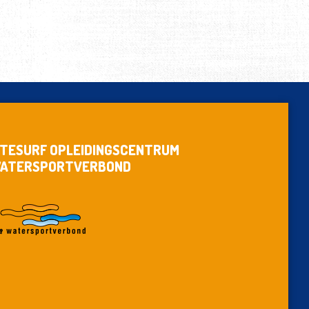
ITESURF OPLEIDINGSCENTRUM
ATERSPORTVERBOND