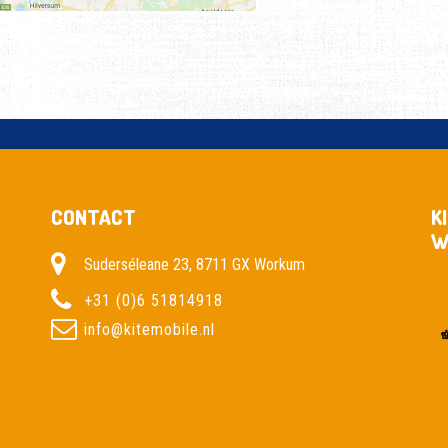
CONTACT
K
W
Suderséleane 23, 8711 GX Workum
+31 (0)6 51814918
info@kitemobile.nl