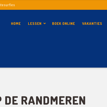
itesurfles
HOME
LESSEN
BOEK ONLINE
VAKANTIES
P DE RANDMEREN