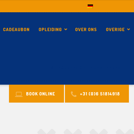
CADEAUBON
OPLEIDING
OVER ONS
OVERIGE
KITESURFEN OP DE RANDMEREN
BOOK ONLINE
+31 (0)6 51814918