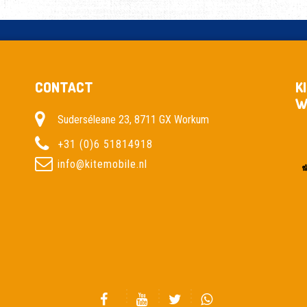
CONTACT
K
W
Suderséleane 23, 8711 GX Workum
+31 (0)6 51814918
info@kitemobile.nl