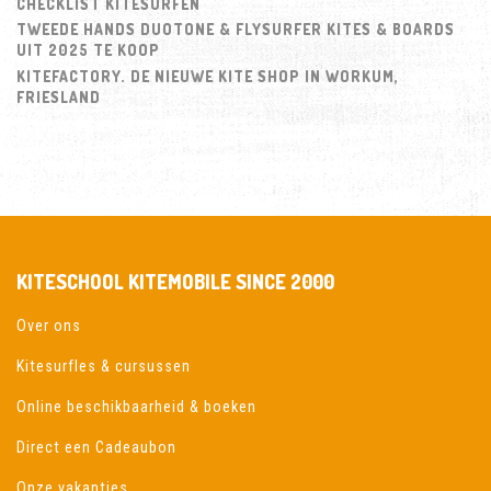
CHECKLIST KITESURFEN
TWEEDE HANDS DUOTONE & FLYSURFER KITES & BOARDS
UIT 2025 TE KOOP
KITEFACTORY. DE NIEUWE KITE SHOP IN WORKUM,
FRIESLAND
KITESCHOOL KITEMOBILE SINCE 2000
Over ons
Kitesurfles & cursussen
Online beschikbaarheid & boeken
Direct een Cadeaubon
Onze vakanties