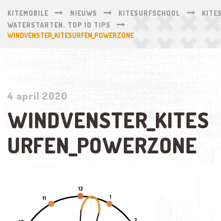
KITEMOBILE
NIEUWS
KITESURFSCHOOL
KITE
WATERSTARTEN. TOP 10 TIPS
WINDVENSTER_KITESURFEN_POWERZONE
4 april 2020
WINDVENSTER_KITES
URFEN_POWERZONE