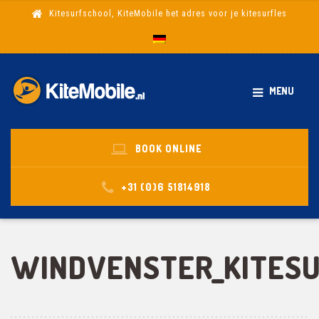
Kitesurfschool, KiteMobile het adres voor je kitesurfles
MENU
BOOK ONLINE
+31 (0)6 51814918
WINDVENSTER_KITES