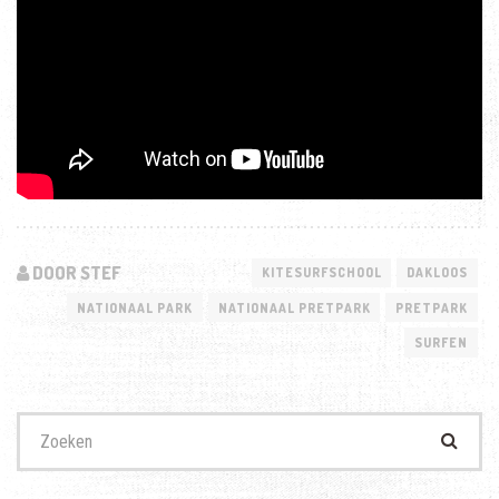
DOOR STEF
KITESURFSCHOOL
DAKLOOS
NATIONAAL PARK
NATIONAAL PRETPARK
PRETPARK
SURFEN
Zoek
naar: