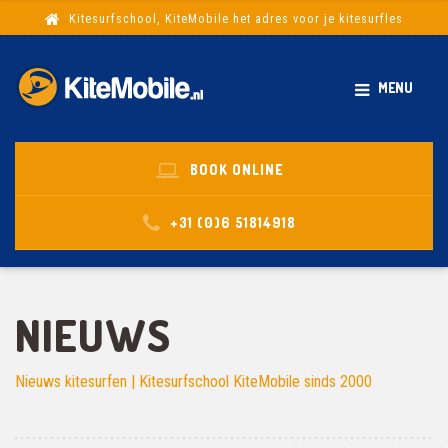
Kitesurfschool, KiteMobile het adres voor je kitesurfles
MENU
BOOK ONLINE
+31 (0)6 51814918
NIEUWS
Nieuws kitesurfen | Kitesurfschool KiteMobile sinds 2000