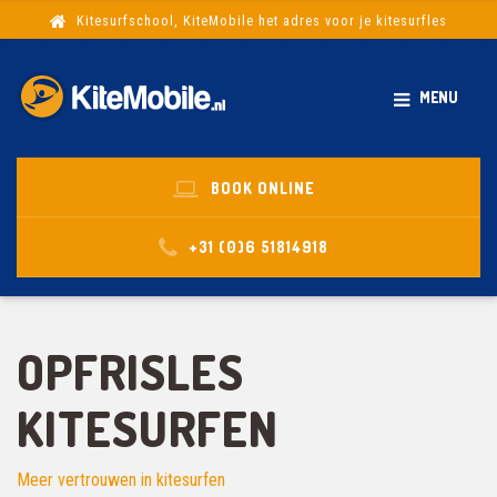
Kitesurfschool, KiteMobile het adres voor je kitesurfles
MENU
BOOK ONLINE
+31 (0)6 51814918
OPFRISLES
KITESURFEN
Meer vertrouwen in kitesurfen