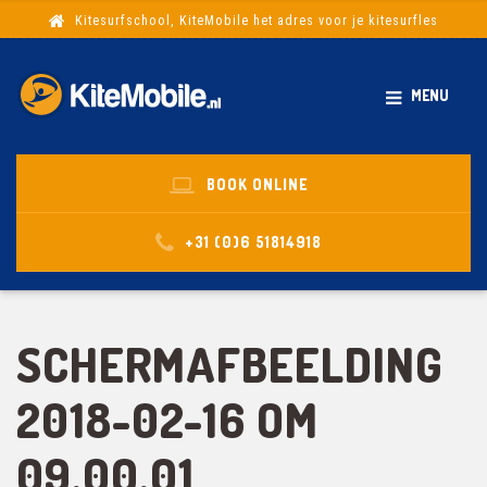
Kitesurfschool, KiteMobile het adres voor je kitesurfles
MENU
BOOK ONLINE
+31 (0)6 51814918
SCHERMAFBEELDING
2018-02-16 OM
09.00.01