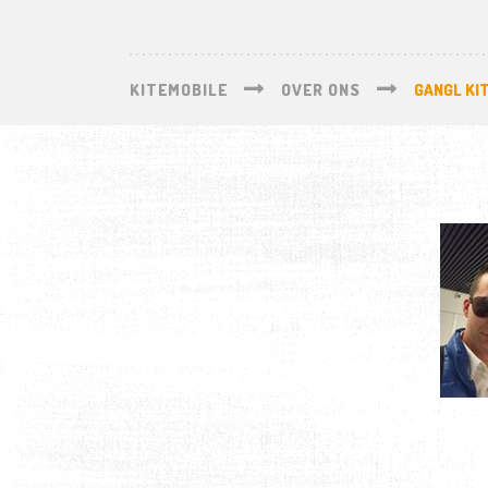
KITEMOBILE
OVER ONS
GANGL KI