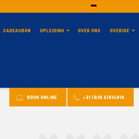
CADEAUBON
OPLEIDING
OVER ONS
OVERIGE
GANGL KITESURF LERAREN
BOOK ONLINE
+31 (0)6 51814918