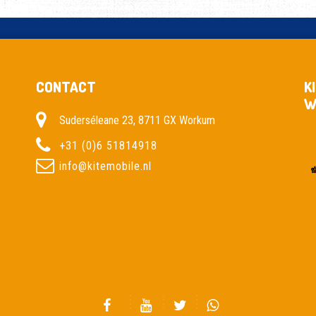
CONTACT
K
W
Suderséleane 23, 8711 GX Workum
+31 (0)6 51814918
info@kitemobile.nl