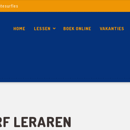
itesurfles
HOME
LESSEN
BOEK ONLINE
VAKANTIES
RF LERAREN