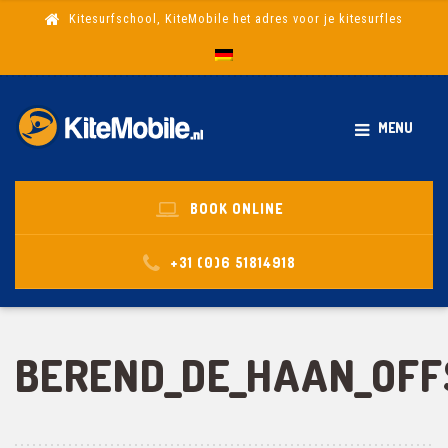
Kitesurfschool, KiteMobile het adres voor je kitesurfles
MENU
BOOK ONLINE
+31 (0)6 51814918
BEREND_DE_HAAN_OFF