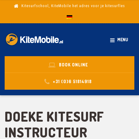
Kitesurfschool, KiteMobile het adres voor je kitesurfles
MENU
BOOK ONLINE
+31 (0)6 51814918
DOEKE KITESURF
INSTRUCTEUR