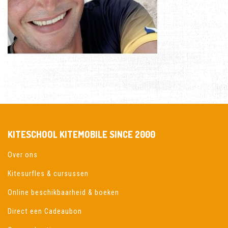
KITESCHOOL KITEMOBILE SINCE 2000
Over ons
Kitesurfles & cursussen
Online beschikbaarheid & boeken
Direct een Cadeaubon