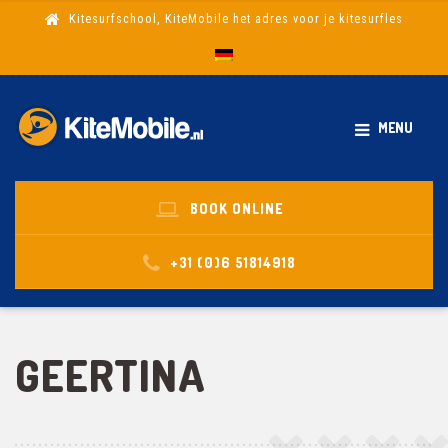
Kitesurfschool, KiteMobile het adres voor je kitesurfles
MENU
BOOK ONLINE
+31 (0)6 51814918
GEERTINA