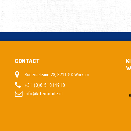
CONTACT
K
W
Suderséleane 23, 8711 GX Workum
+31 (0)6 51814918
info@kitemobile.nl