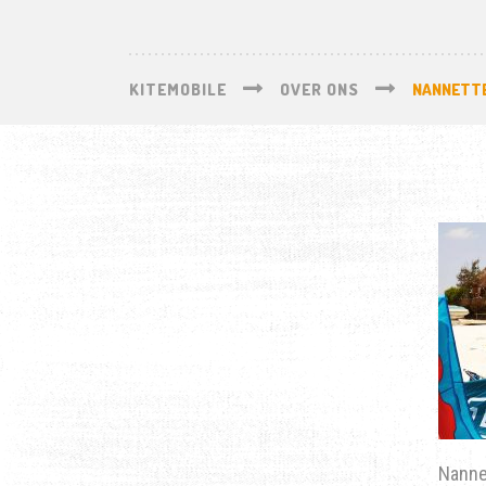
KITEMOBILE
OVER ONS
NANNETTE
Nannet