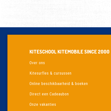
KITESCHOOL KITEMOBILE SINCE 2000
Over ons
Kitesurfles & cursussen
Online beschikbaarheid & boeken
Direct een Cadeaubon
Onze vakanties