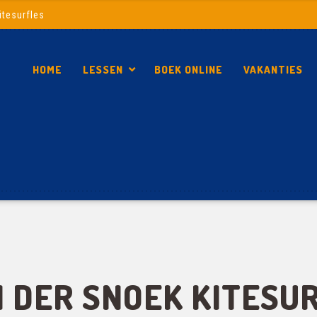
itesurfles
HOME
LESSEN
BOEK ONLINE
VAKANTIES
 DER SNOEK KITESU