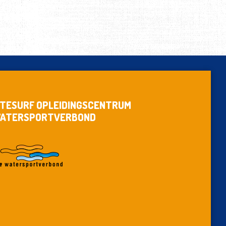
ITESURF OPLEIDINGSCENTRUM
ATERSPORTVERBOND