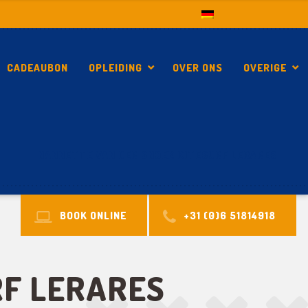
CADEAUBON
OPLEIDING
OVER ONS
OVERIGE
NANNETTE VAN DER SNOEK KITESURF LERARES
BOOK ONLINE
+31 (0)6 51814918
RF LERARES