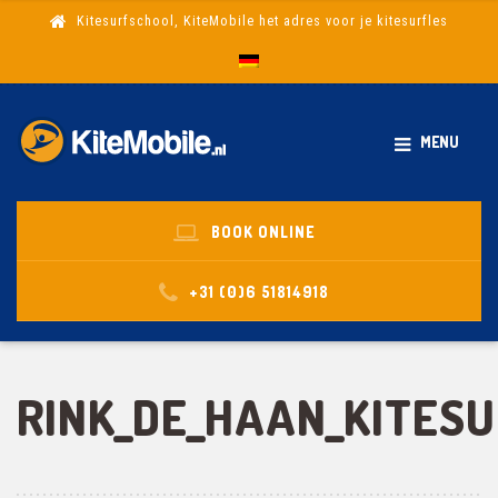
Kitesurfschool, KiteMobile het adres voor je kitesurfles
MENU
BOOK ONLINE
+31 (0)6 51814918
RINK_DE_HAAN_KITES