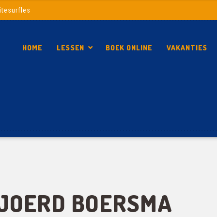
itesurfles
HOME
LESSEN
BOEK ONLINE
VAKANTIES
SJOERD BOERSMA