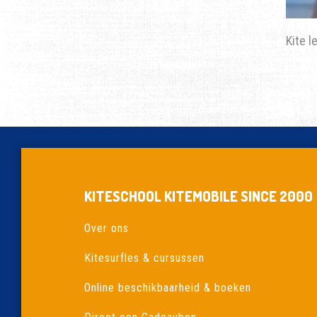
Kite 
KITESCHOOL KITEMOBILE SINCE 2000
Over ons
Kitesurfles & cursussen
Online beschikbaarheid & boeken