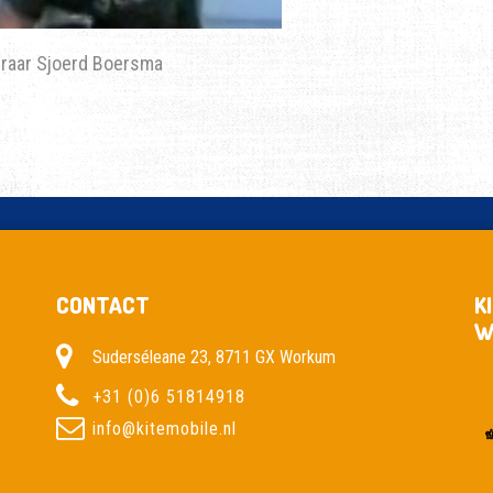
leraar Sjoerd Boersma
CONTACT
K
W
Suderséleane 23, 8711 GX Workum
+31 (0)6 51814918
info@kitemobile.nl