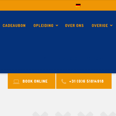
CADEAUBON
OPLEIDING
OVER ONS
OVERIGE
KITE LERAAR SJOERD BOERSMA
BOOK ONLINE
+31 (0)6 51814918