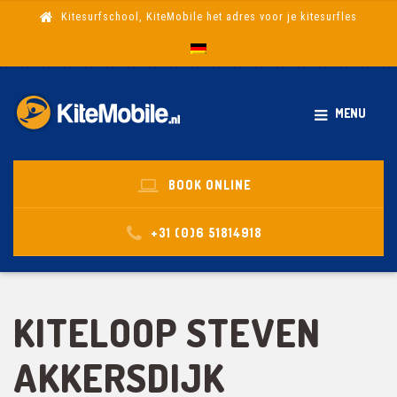
Kitesurfschool, KiteMobile het adres voor je kitesurfles
MENU
BOOK ONLINE
+31 (0)6 51814918
KITELOOP STEVEN
AKKERSDIJK