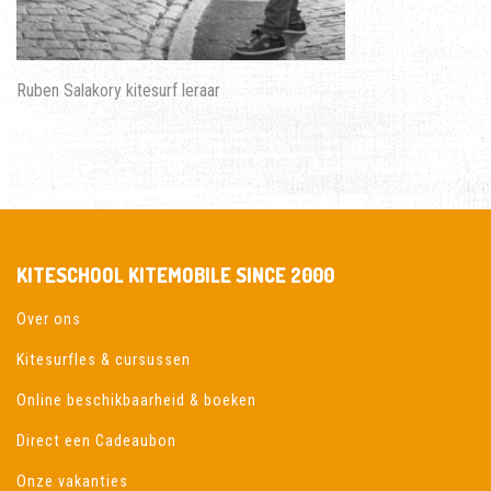
Ruben Salakory kitesurf leraar
KITESCHOOL KITEMOBILE SINCE 2000
Over ons
Kitesurfles & cursussen
Online beschikbaarheid & boeken
Direct een Cadeaubon
Onze vakanties