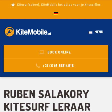
Kitesurfschool, KiteMobile het adres voor je kitesurfles
MENU
BOOK ONLINE
+31 (0)6 51814918
RUBEN SALAKORY
KITESURF LERAAR