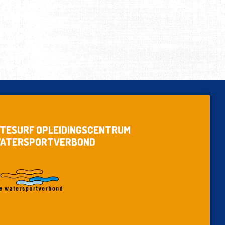
ITESURF OPLEIDINGSCENTRUM
ATERSPORTVERBOND