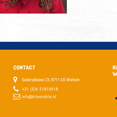
CONTACT
K
W
Suderséleane 23, 8711 GX Workum
+31 (0)6 51814918
info@kitemobile.nl