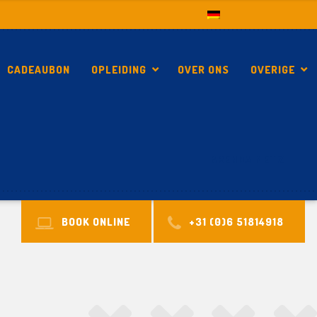
CADEAUBON
OPLEIDING
OVER ONS
OVERIGE
BRENDA METZ
BOOK ONLINE
+31 (0)6 51814918