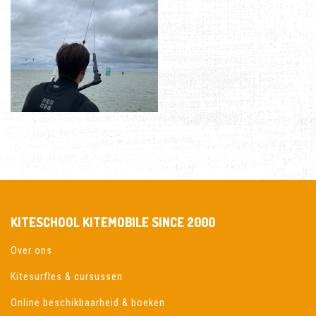
KITESCHOOL KITEMOBILE SINCE 2000
Over ons
Kitesurfles & cursussen
Online beschikbaarheid & boeken