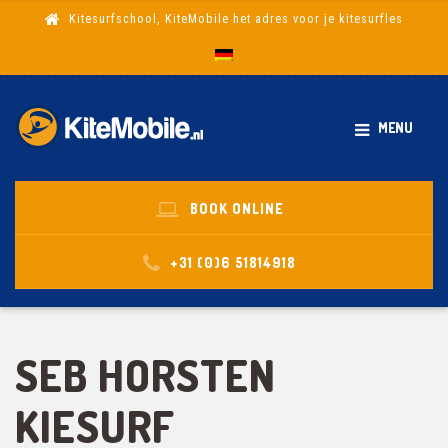
Kitesurfschool, KiteMobile het adres voor je kitesurfles
MENU
BOOK ONLINE
+31 (0)6 51814918
SEB HORSTEN
KIESURF