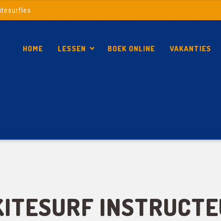
itesurfles
HOME
LESSEN
BOEK ONLINE
VAKANTIES
KITESURF INSTRUCTE