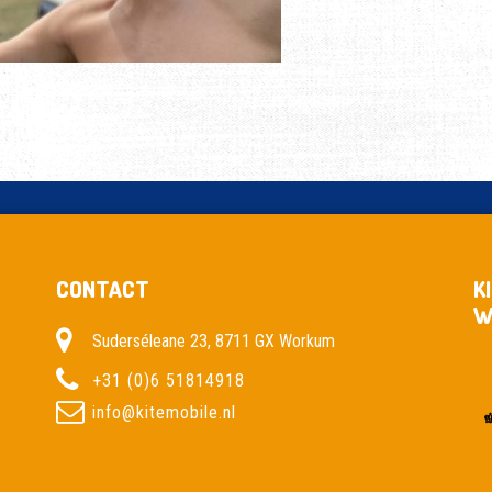
CONTACT
K
W
Suderséleane 23, 8711 GX Workum
+31 (0)6 51814918
info@kitemobile.nl