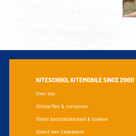
KITESCHOOL KITEMOBILE SINCE 2000
Over ons
Kitesurfles & cursussen
Online beschikbaarheid & boeken
Direct een Cadeaubon