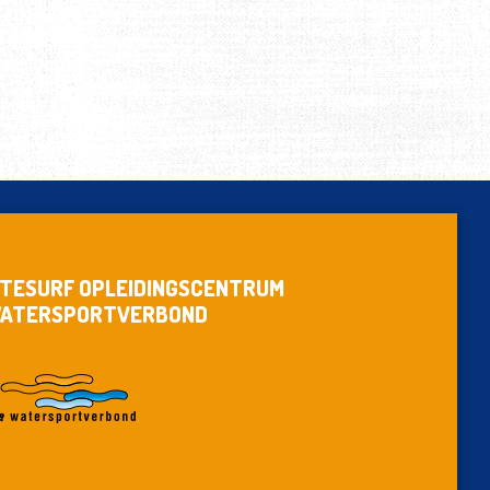
ITESURF OPLEIDINGSCENTRUM
ATERSPORTVERBOND