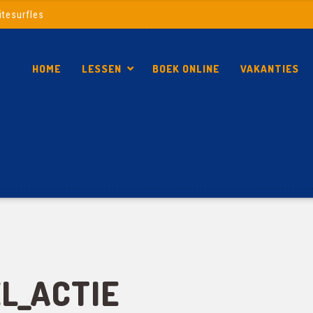
itesurfles
HOME
LESSEN
BOEK ONLINE
VAKANTIES
L_ACTIE