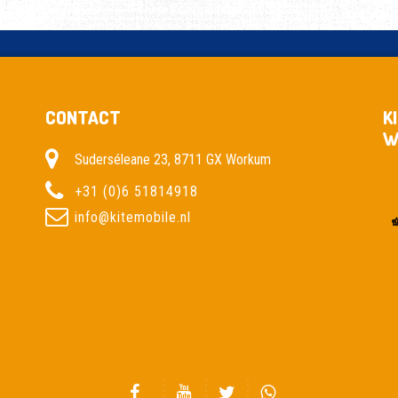
CONTACT
K
W
Suderséleane 23, 8711 GX Workum
+31 (0)6 51814918
info@kitemobile.nl