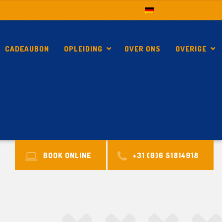
CADEAUBON
OPLEIDING
OVER ONS
OVERIGE
SKIP_SCHIJNDEL_ACTIE
BOOK ONLINE
+31 (0)6 51814918