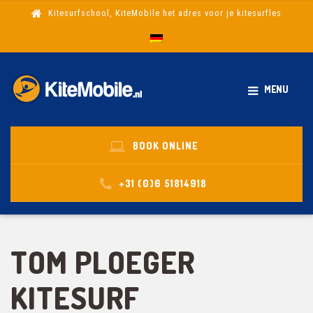
Kitesurfschool, KiteMobile het adres voor je kitesurfles
MENU
BOOK ONLINE
+31 (0)6 51814918
TOM PLOEGER
KITESURF