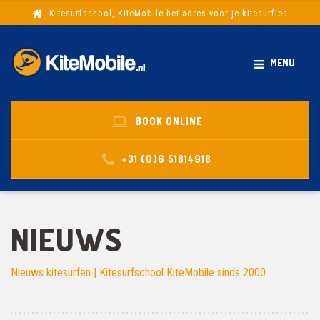
Kitesurfschool, KiteMobile het adres voor je kitesurfles
MENU
BOOK ONLINE
+31 (0)6 51814918
NIEUWS
Nieuws kitesurfen | Kitesurfschool KiteMobile sinds 2000