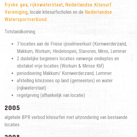
fryske gea
,
rijkswaterstaat
,
Nederlandse Kitesurf
Vereniging
, locale kitesurfscholen en de
Nederlandse
Watersportverbond
Totstandkoming:
7 locaties aan de Friese ijsselmeerkust (Kornwerderzand,
Makkum, Workum, Hindeloopen, Stavoren, Mirns, Lemmer
2 duidelijke beginners locaties vanwege ondieptes en
obstakel vrije locaties (Workum & Mirnse Klif)
periodisering Makkum/ Kornwerderzand, Lemmer
afstelling kitezones op land (gemeentes) en water
(rijkwaterstaat)
regelgeving (afhankelijk van locatie)
2005
algehele BPR verbod kitesurfen met uitzondering van bestaande
locaties