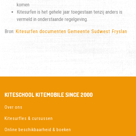
komen
Kitesurfen is het gehele jaar toegestaan tenzij anders is
vermeld in onderstaande regelgeving.
Bron:
Kitesurfen documenten Gemeente Sudwest Fryslan
KITESCHOOL KITEMOBILE SINCE 2000
Over ons
Kitesurfles & cursussen
Online beschikbaarheid & boeken