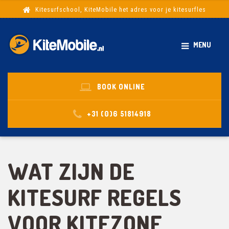
Kitesurfschool, KiteMobile het adres voor je kitesurfles
MENU
BOOK ONLINE
+31 (0)6 51814918
WAT ZIJN DE
KITESURF REGELS
VOOR KITEZONE