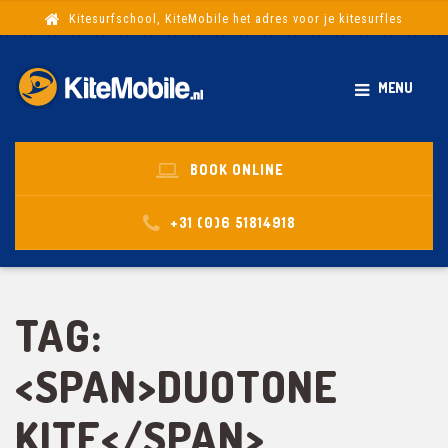
Kitesurfschool, KiteMobile het adres voor je kitesurfles
MENU
BOOK ONLINE
+31 (0)6 51814918
TAG:
<SPAN>DUOTONE
KITE</SPAN>