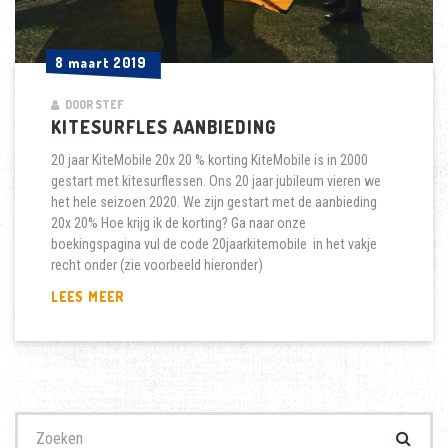
8 maart 2019
8 maart 2019
DOOR STEF
KITESURFLES AANBIEDING
20 jaar KiteMobile 20x 20 % korting KiteMobile is in 2000
gestart met kitesurflessen. Ons 20 jaar jubileum vieren we
het hele seizoen 2020. We zijn gestart met de aanbieding
20x 20% Hoe krijg ik de korting? Ga naar onze
boekingspagina vul de code 20jaarkitemobile in het vakje
recht onder (zie voorbeeld hieronder)
KITESURFLES
LEES MEER
AANBIEDING
Zoek
naar: