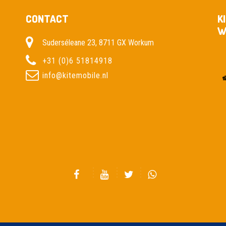
CONTACT
K
W
Suderséleane 23, 8711 GX Workum
+31 (0)6 51814918
info@kitemobile.nl