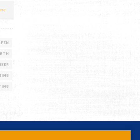
RFEN
ORTH
MEER
DING
TING