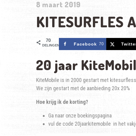
8 maart 2019
KITESURFLES 
70
Facebook
70
Twitte
DELINGEN
20 jaar KiteMobi
KiteMobile is in 2000 gestart met kitesurfles
We zijn gestart met de aanbieding 20x 20%
Hoe krijg ik de korting?
Ga naar onze boekingspagina
vul de code 20jaarkitemobile in het vak