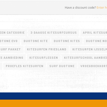
EEN CATEGORIE
3 DAAGSE KITESURFCURSUS
APRIL KITESU
OTONE EVO
DUOTONE KITE
DUOTONE KITES
DUOTONE N
SURF PAKKET
KITESURFEN FRIESLAND
KITESURFEN IJSSEL
S AANBIEDING
KITESURFLESSEN
KITESURFSCHOOL AANBIE
PROEFLES KITESURFEN
SURF DUOTONE
VROEGBOEKKOR