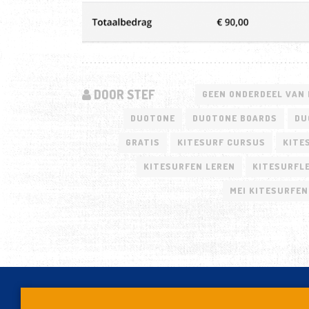
DOOR STEF
GEEN ONDERDEEL VAN 
DUOTONE
DUOTONE BOARDS
DU
GRATIS
KITESURF CURSUS
KITE
KITESURFEN LEREN
KITESURFLE
MEI KITESURFEN