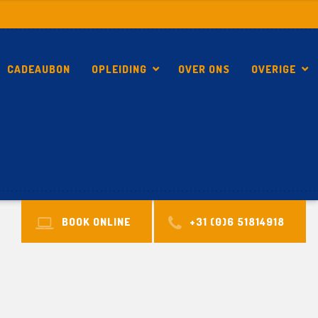
CADEAUBON
OPLEIDING
OVER ONS
OVERIGE
KITESURFLES AANBIEDING
BOOK ONLINE
+31 (0)6 51814918