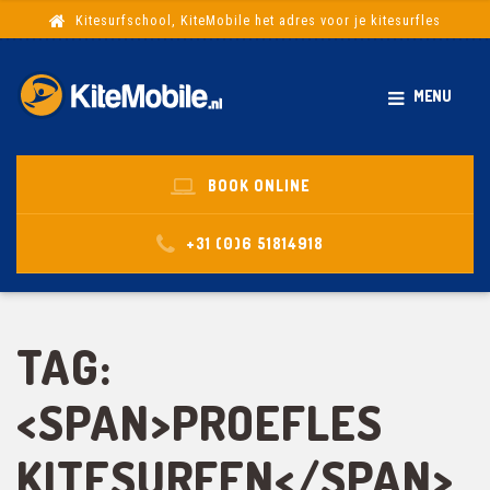
Kitesurfschool, KiteMobile het adres voor je kitesurfles
MENU
BOOK ONLINE
+31 (0)6 51814918
TAG:
<SPAN>PROEFLES
KITESURFEN</SPAN>