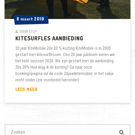
8 maart 2019
8 maart 2019
DOOR STEF
KITESURFLES AANBIEDING
20 jaar KiteMobile 20x 20 % korting KiteMobile is in 2000
gestart met kitesurflessen. Ons 20 jaar jubileum vieren we
het hele seizoen 2020. We zijn gestart met de aanbieding
20x 20% Hoe krijg ik de korting? Ga naar onze
boekingspagina vul de code 20jaarkitemobile in het vakje
recht onder (zie voorbeeld hieronder)
KITESURFLES
LEES MEER
AANBIEDING
Zoek
naar: