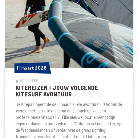
11 maart 2026
11 maart 2026
DOOR STEF
KITEREIZEN | JOUW VOLGENDE
KITESURF AVONTUUR
De Kitepas opent de deur naar nieuwe avonturen. "Ontdek de
wereld met een kite op je rug en de back-up van een
professionele kitecoach" Elke nieuwe locatie brengt zijn
eigen uitdagingen met zich mee. Of dat nu in Friesland is, op
de Waddeneilanden of verder over de grens richting
tropische kitesurfspots. Juist dat maakt kitesurfen …