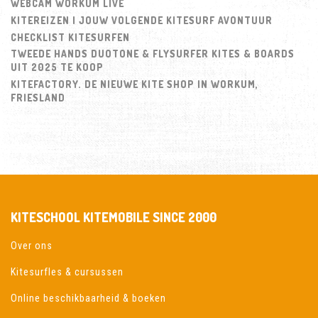
WEBCAM WORKUM LIVE
KITEREIZEN | JOUW VOLGENDE KITESURF AVONTUUR
CHECKLIST KITESURFEN
TWEEDE HANDS DUOTONE & FLYSURFER KITES & BOARDS
UIT 2025 TE KOOP
KITEFACTORY. DE NIEUWE KITE SHOP IN WORKUM,
FRIESLAND
KITESCHOOL KITEMOBILE SINCE 2000
Over ons
Kitesurfles & cursussen
Online beschikbaarheid & boeken