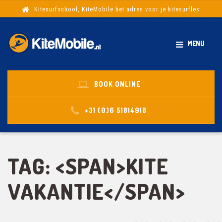
Kitesurfschool, KiteMobile het adres voor je kitesurfles
MENU
BOOK ONLINE
+31 (0)6 51814918
TAG: <SPAN>KITE
VAKANTIE</SPAN>