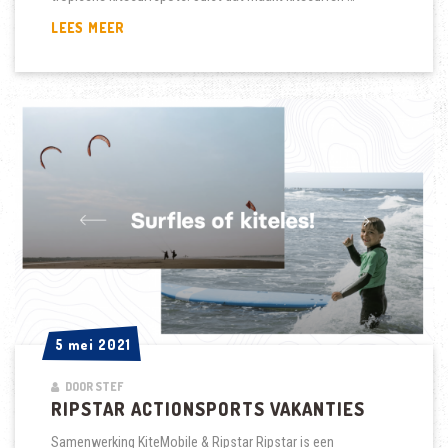
KITEREIZEN
LEES MEER
|
JOUW
VOLGENDE
KITESURF
AVONTUUR
5 mei 2021
5 mei 2021
DOOR STEF
RIPSTAR ACTIONSPORTS VAKANTIES
Samenwerking KiteMobile & Ripstar Ripstar is een