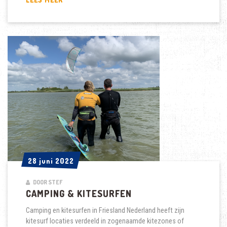
MAG
JE
KITESURFEN
IN
AMSTERDAM
28 juni 2022
28 juni 2022
DOOR STEF
CAMPING & KITESURFEN
Camping en kitesurfen in Friesland Nederland heeft zijn
kitesurf locaties verdeeld in zogenaamde kitezones of