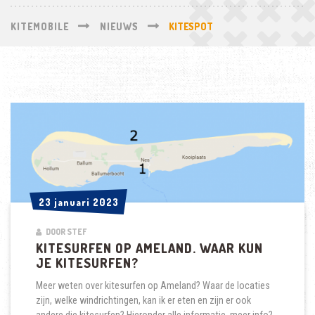
KITEMOBILE
NIEUWS
KITESPOT
23 januari 2023
23 januari 2023
DOOR STEF
KITESURFEN OP AMELAND. WAAR KUN
JE KITESURFEN?
Meer weten over kitesurfen op Ameland? Waar de locaties
zijn, welke windrichtingen, kan ik er eten en zijn er ook