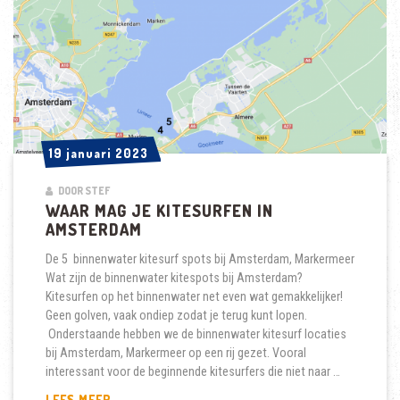
19 januari 2023
19 januari 2023
DOOR STEF
WAAR MAG JE KITESURFEN IN
AMSTERDAM
De 5 binnenwater kitesurf spots bij Amsterdam, Markermeer
Wat zijn de binnenwater kitespots bij Amsterdam?
Kitesurfen op het binnenwater net even wat gemakkelijker!
Geen golven, vaak ondiep zodat je terug kunt lopen.
Onderstaande hebben we de binnenwater kitesurf locaties
bij Amsterdam, Markermeer op een rij gezet. Vooral
interessant voor de beginnende kitesurfers die niet naar …
WAAR
LEES MEER