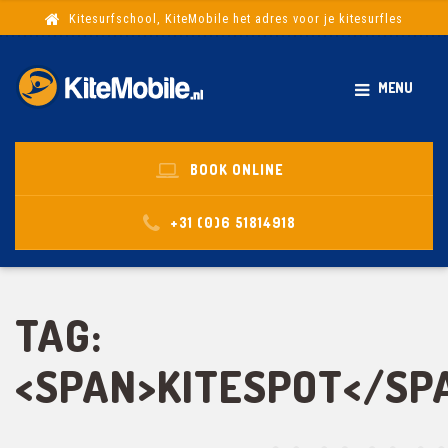
Kitesurfschool, KiteMobile het adres voor je kitesurfles
MENU
BOOK ONLINE
+31 (0)6 51814918
TAG:
<SPAN>KITESPOT</SP