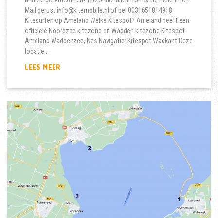
andere die kitesurfen? Hieronder alle informatie, meer info?
Mail gerust info@kitemobile.nl of bel 0031651814918
Kitesurfen op Ameland Welke Kitespot? Ameland heeft een
officiële Noordzee kitezone en Wadden kitezone Kitespot
Ameland Waddenzee, Nes Navigatie: Kitespot Wadkant Deze
locatie …
KITESURFEN
LEES MEER
OP
AMELAND.
WAAR
KUN
JE
KITESURFEN?