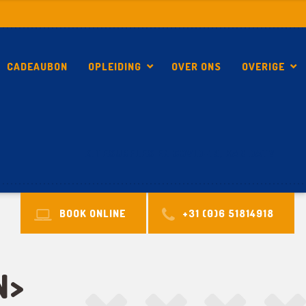
CADEAUBON
OPLEIDING
OVER ONS
OVERIGE
KITESURFLES EN COVID-19, KAN DAT?
BOOK ONLINE
+31 (0)6 51814918
N>