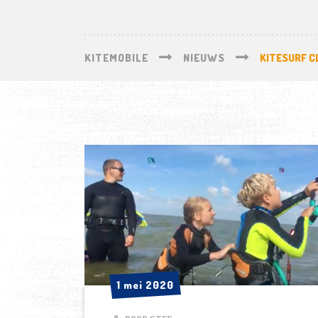
KITEMOBILE
NIEUWS
KITESURF CL
1 mei 2020
1 mei 2020