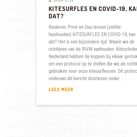
DOOR STEF
KITESURFLES EN COVID-19, K
DAT?
Kinderen, Privé en Duo lessen (zelfde
huishouden) KITESURFLES EN COVID-19, kan
dat? Het is een bijzondere tijd. Waarin we de
richtlijnen van de RIVM aanhouden. Kitescholen
Nederland hebben de koppen bij elkaar gesto
om een protocol op te stellen die wij als richtl
gebruiken voor onze kitesurflessen. Dit protoc
onderaan dit bericht doorlezen onder …
KITESURFLES
LEES MEER
EN
COVID-
19,
KAN
DAT?