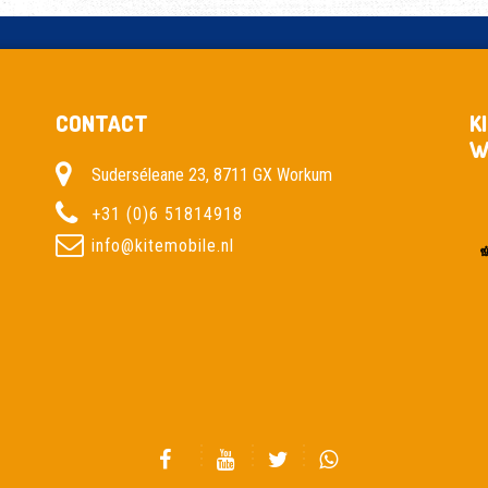
CONTACT
K
W
Suderséleane 23, 8711 GX Workum
+31 (0)6 51814918
info@kitemobile.nl