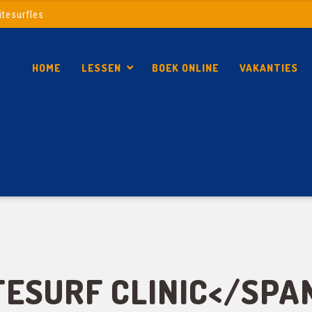
itesurfles
HOME
LESSEN
BOEK ONLINE
VAKANTIES
TESURF CLINIC</SPA