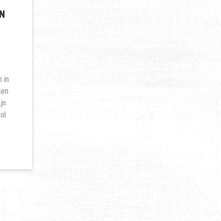
AN
 in
ken
ijn
ol