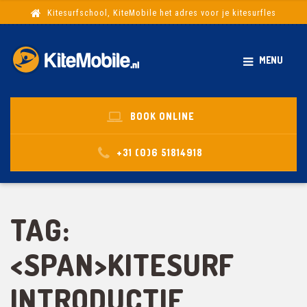
Kitesurfschool, KiteMobile het adres voor je kitesurfles
MENU
BOOK ONLINE
+31 (0)6 51814918
TAG:
<SPAN>KITESURF
INTRODUCTIE