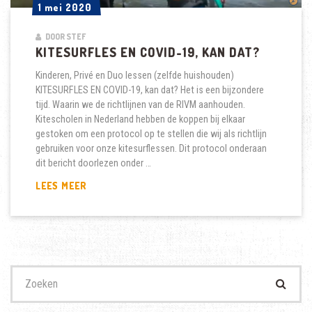
1 mei 2020
1 mei 2020
DOOR STEF
KITESURFLES EN COVID-19, KAN DAT?
Kinderen, Privé en Duo lessen (zelfde huishouden)
KITESURFLES EN COVID-19, kan dat? Het is een bijzondere
tijd. Waarin we de richtlijnen van de RIVM aanhouden.
Kitescholen in Nederland hebben de koppen bij elkaar
gestoken om een protocol op te stellen die wij als richtlijn
gebruiken voor onze kitesurflessen. Dit protocol onderaan
dit bericht doorlezen onder …
KITESURFLES
LEES MEER
EN
COVID-
19,
KAN
DAT?
Zoek
naar: