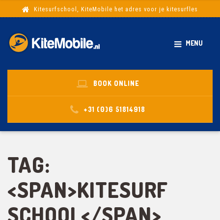
Kitesurfschool, KiteMobile het adres voor je kitesurfles
MENU
BOOK ONLINE
+31 (0)6 51814918
TAG:
<SPAN>KITESURF
SCHOOL</SPAN>