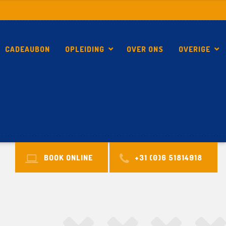
CADEAUBON
OPLEIDING
OVER ONS
OVERIGE
KITESURFEN OP AMELAND. WAAR KUN JE KITESURFEN?
BOOK ONLINE
+31 (0)6 51814918