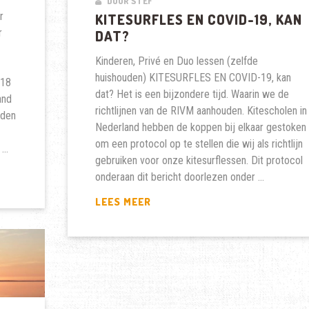
DOOR STEF
r
KITESURFLES EN COVID-19, KAN
r
DAT?
Kinderen, Privé en Duo lessen (zelfde
huishouden) KITESURFLES EN COVID-19, kan
918
dat? Het is een bijzondere tijd. Waarin we de
and
richtlijnen van de RIVM aanhouden. Kitescholen in
dden
Nederland hebben de koppen bij elkaar gestoken
om een protocol op te stellen die wij als richtlijn
 …
gebruiken voor onze kitesurflessen. Dit protocol
onderaan dit bericht doorlezen onder …
KITESURFLES
LEES MEER
EN
COVID-
19,
KAN
DAT?