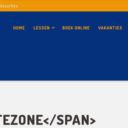
itesurfles
HOME
LESSEN
BOEK ONLINE
VAKANTIES
ITEZONE</SPAN>