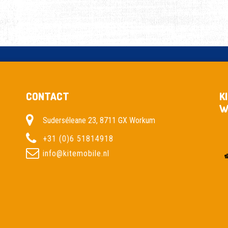
CONTACT
K
W
Suderséleane 23, 8711 GX Workum
+31 (0)6 51814918
info@kitemobile.nl