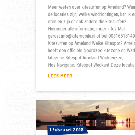
Meer weten over kitesurfen op Ameland? Waa
de locaties zijn, welke windrichtingen, kan ik e
eten en zijn er ook andere die kitesurfen?
Hieronder alle informatie, meer info? Mail
gerust info@kitemobile.nl of bel 0031651814
Kitesurfen op Ameland Welke Kitespot? Amel
heeft een officiële Noordzee kitezone en Wa
kitezone Kitespot Ameland Waddenzee,
Nes Navigatie: Kitespot Wadkant Deze locatie
KITESURFEN
LEES MEER
OP
AMELAND.
WAAR
KUN
JE
KITESURFEN?
1 februari 2018
1 februari 2018