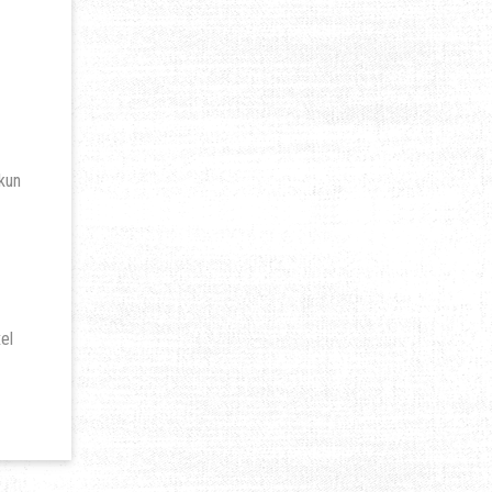
 kun
el