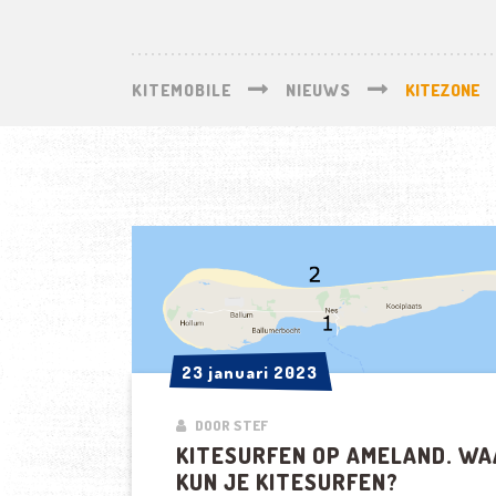
KITEMOBILE
NIEUWS
KITEZONE
23 januari 2023
23 januari 2023
DOOR STEF
KITESURFEN OP AMELAND. WA
KUN JE KITESURFEN?