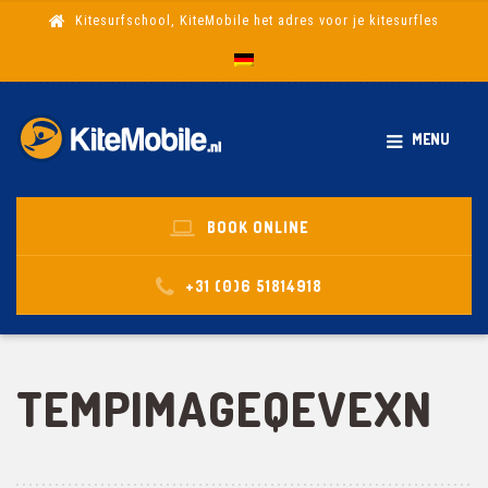
Kitesurfschool, KiteMobile het adres voor je kitesurfles
MENU
BOOK ONLINE
+31 (0)6 51814918
TEMPIMAGEQEVEXN