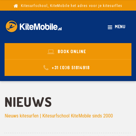
Kitesurfschool, KiteMobile het adres voor je kitesurfles
MENU
BOOK ONLINE
+31 (0)6 51814918
NIEUWS
Nieuws kitesurfen | Kitesurfschool KiteMobile sinds 2000