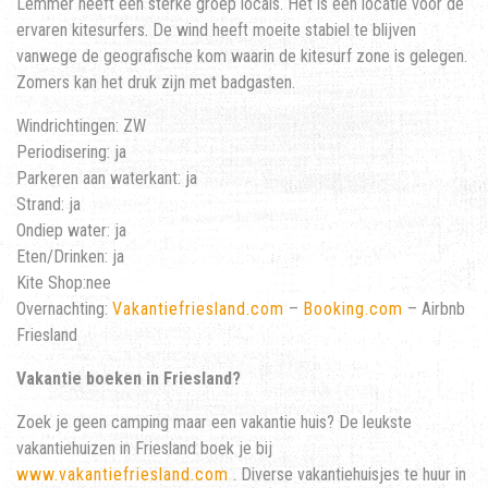
Lemmer heeft een sterke groep locals. Het is een locatie voor de
ervaren kitesurfers. De wind heeft moeite stabiel te blijven
vanwege de geografische kom waarin de kitesurf zone is gelegen.
Zomers kan het druk zijn met badgasten.
Windrichtingen: ZW
Periodisering: ja
Parkeren aan waterkant: ja
Strand: ja
Ondiep water: ja
Eten/Drinken: ja
Kite Shop:nee
Overnachting:
Vakantiefriesland.com
–
Booking.com
– Airbnb
Friesland
Vakantie boeken in Friesland?
Zoek je geen camping maar een vakantie huis? De leukste
vakantiehuizen in Friesland boek je bij
www.vakantiefriesland.com
. Diverse vakantiehuisjes te huur in