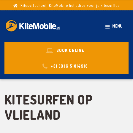
Kitesurfschool, KiteMobile het adres voor je kitesurfles
MENU
BOOK ONLINE
+31 (0)6 51814918
KITESURFEN OP
VLIELAND