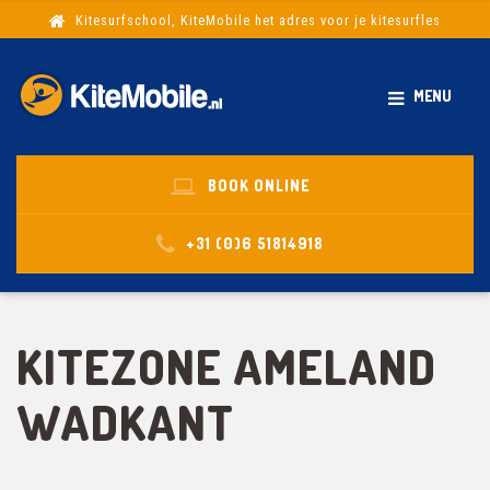
Kitesurfschool, KiteMobile het adres voor je kitesurfles
MENU
BOOK ONLINE
+31 (0)6 51814918
KITEZONE AMELAND
WADKANT